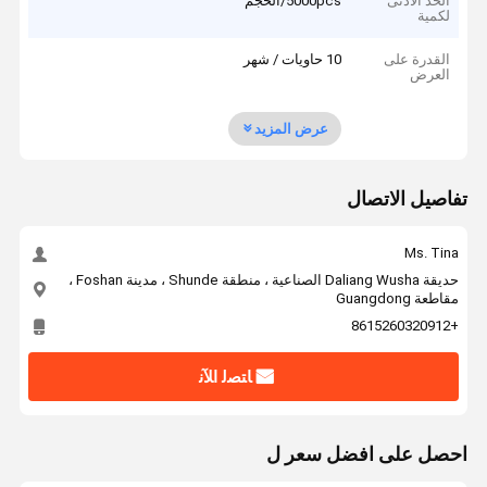
الحد الأدنى
5000pcs/الحجم
لكمية
القدرة على
10 حاويات / شهر
العرض
عرض المزيد
تفاصيل الاتصال
Ms. Tina
حديقة Daliang Wusha الصناعية ، منطقة Shunde ، مدينة Foshan ،
مقاطعة Guangdong
+8615260320912
ﺎﺘﺼﻟ ﺍﻶﻧ
احصل على افضل سعر ل