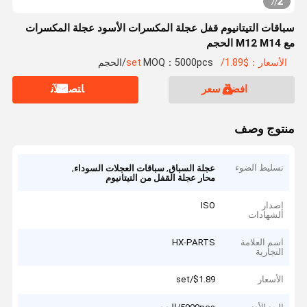
2
7
/
سباقات التيتانيوم قفل عجلة المكسرات الأسود عجلة المكسرات
مع M12 M14 الحجم
الأسعار：$1.89/set
MOQ：5000pcs/الحجم
افضل سعر
ﺎﺘﺼﻟ ﺍﻶﻧ
منتوج وصف
تسليط الضوء
,
,
عجلة السباق
سباقات العجلات السوداء
محار عجلة القفل من التيتانيوم
إصدار
ISO
الشهادات
اسم العلامة
HX-PARTS
التجارية
الأسعار
$1.89/set