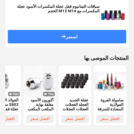
سباقات التيتانيوم قفل عجلة المكسرات الأسود عجلة
المكسرات مع M12 M14 الحجم
استمر
المنتجات الموصى بها
صامولة العروة
عجلة الحديد
أكورون الأسود
الفولاذ الفض
الفولاذية
العجلة العجلات
مغلقة نهاية
3802 سيار
المضادة للسرقة
العجلات العجلات
المكعب المكعب
عجلة قفل
العالمية لعجلات
العجلات العجلات
M12x1.5 خيط
المكسرات
السيارات
العجلات العجلات
3/4 " هيكس
مجموعة مكا
افضل سعر
افضل سعر
افضل سعر
افضل سع
المعدلة الملونة
1.38" ارتفاع
السرقة
0.9 " واسعة
المكسرات
للعجلات بعد