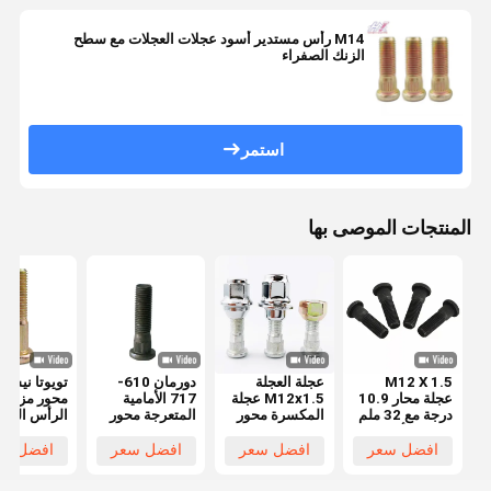
M14 رأس مستدير أسود عجلات العجلات مع سطح
الزنك الصفراء
استمر
المنتجات الموصى بها
M12 X 1.5
عجلة العجلة
دورمان 610-
تويوتا نيسا 
عجلة محار 10.9
M12x1.5 عجلة
717 الأمامية
محور مزدوج
درجة مع 32 ملم
المكسرة محور
المتعرجة محور
الرأس المس
حجم الرأس
المكسرة 10.9
المسامير
' X 1 1/4'
وقطر الخيط 1.5
الدرجة
M14X1.50
NF
افضل سعر
افضل سعر
افضل سعر
افضل سع
ملم 90942-
C00028625
المستوى 10.9
K100
02079 90942-
C0008849
الفوسفات
24-WJ100