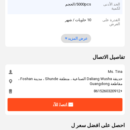
الحد الأدنى
5000pcs/الحجم
لكمية
القدرة على
10 حاويات / شهر
العرض
عرض المزيد
تفاصيل الاتصال
Ms. Tina
حديقة Daliang Wusha الصناعية ، منطقة Shunde ، مدينة Foshan ،
مقاطعة Guangdong
+8615260320912
ﺎﺘﺼﻟ ﺍﻶﻧ
احصل على افضل سعر ل