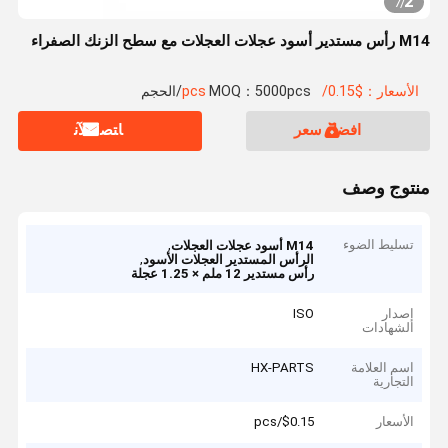
2
7
/
M14 رأس مستدير أسود عجلات العجلات مع سطح الزنك الصفراء
الأسعار：$0.15/pcs
MOQ：5000pcs/الحجم
افضل سعر
ﺎﺘﺼﻟ ﺍﻶﻧ
منتوج وصف
تسليط الضوء
,
M14 أسود عجلات العجلات
,
الرأس المستدير العجلات الأسود
رأس مستدير 12 ملم × 1.25 عجلة
إصدار
ISO
الشهادات
اسم العلامة
HX-PARTS
التجارية
الأسعار
$0.15/pcs