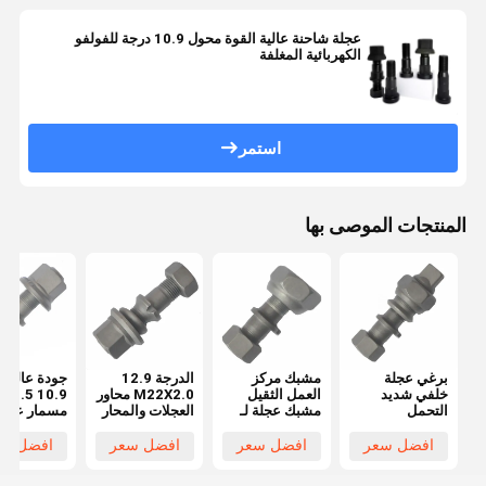
عجلة شاحنة عالية القوة محول 10.9 درجة للفولفو
الكهربائية المغلفة
استمر
المنتجات الموصى بها
برغي عجلة
مشبك مركز
الدرجة 12.9
جودة عالية 
خلفي شديد
العمل الثقيل
M22X2.0 محاور
M22X1.5
التحمل
مشبك عجلة لـ
العجلات والمحار
مسمار عجلة
M20x1.5 لـ
Hino FF / MA
شاحنة BPW
لشاحن
Hino FF/MA
الأمامية
OEM0329613170
OEM
افضل سعر
افضل سعر
افضل سعر
افضل سع
برغي محور
M20x1.5
أجزاء العجلات
29623170
لشاحنة Hino
الأساسية
29623150