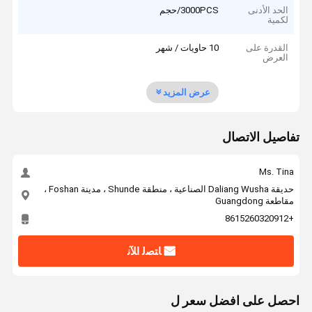
الحد الأدنى
3000PCS/حجم
لكمية
القدرة على
10 حاويات / شهر
العرض
عرض المزيد
تفاصيل الاتصال
Ms. Tina
حديقة Daliang Wusha الصناعية ، منطقة Shunde ، مدينة Foshan ،
مقاطعة Guangdong
+8615260320912
ﺎﺘﺼﻟ ﺍﻶﻧ
احصل على افضل سعر ل