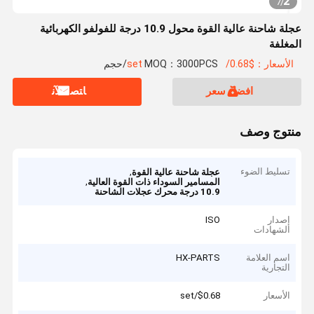
2
7
/
عجلة شاحنة عالية القوة محول 10.9 درجة للفولفو الكهربائية
المغلفة
الأسعار：$0.68/set
MOQ：3000PCS/حجم
افضل سعر
ﺎﺘﺼﻟ ﺍﻶﻧ
منتوج وصف
تسليط الضوء
,
عجلة شاحنة عالية القوة
,
المسامير السوداء ذات القوة العالية
10.9 درجة محرك عجلات الشاحنة
إصدار
ISO
الشهادات
اسم العلامة
HX-PARTS
التجارية
الأسعار
$0.68/set