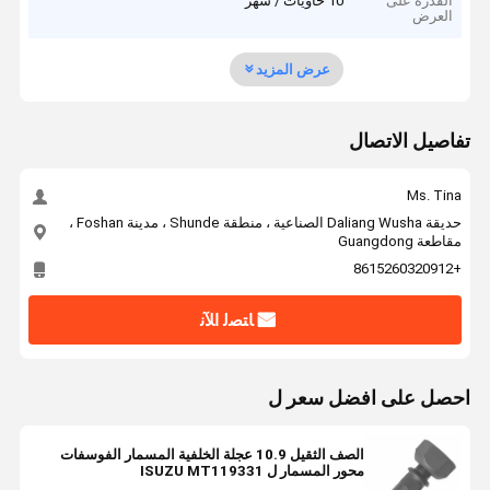
القدرة على
10 حاويات / شهر
العرض
عرض المزيد
تفاصيل الاتصال
Ms. Tina
حديقة Daliang Wusha الصناعية ، منطقة Shunde ، مدينة Foshan ،
مقاطعة Guangdong
+8615260320912
ﺎﺘﺼﻟ ﺍﻶﻧ
احصل على افضل سعر ل
الصف الثقيل 10.9 عجلة الخلفية المسمار الفوسفات
محور المسمار ل ISUZU MT119331