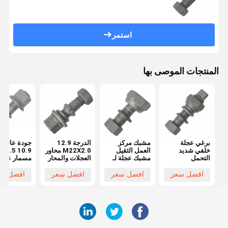
استمر
المنتجات الموصى بها
برغي عجلة
مشبك مركز
الدرجة 12.9
جودة عالية 
خلفي شديد
العمل الثقيل
M22X2.0 محاور
M22X1.5
التحمل
مشبك عجلة لـ
العجلات والمحار
مسمار عجلة
M20x1.5 لـ
Hino FF / MA
شاحنة BPW
لشاحن
Hino FF/MA
الأمامية
OEM0329613170
OEM
افضل سعر
افضل سعر
افضل سعر
افضل سع
برغي محور
M20x1.5
أجزاء العجلات
29623170
لشاحنة Hino
الأساسية
29623150
قطع غيار ع
شاحنات أسا