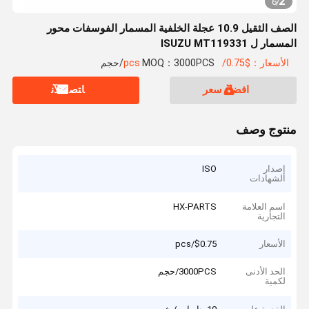
2
6
/
الصف الثقيل 10.9 عجلة الخلفية المسمار الفوسفات محور
المسمار ل ISUZU MT119331
الأسعار：$0.75/pcs
MOQ：3000PCS/حجم
افضل سعر
ﺎﺘﺼﻟ ﺍﻶﻧ
منتوج وصف
إصدار
ISO
الشهادات
اسم العلامة
HX-PARTS
التجارية
الأسعار
$0.75/pcs
الحد الأدنى
3000PCS/حجم
لكمية