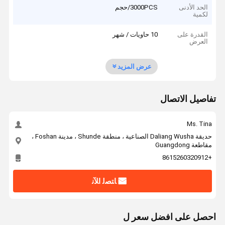
الحد الأدنى
3000PCS/حجم
لكمية
القدرة على
10 حاويات / شهر
العرض
عرض المزيد
تفاصيل الاتصال
Ms. Tina
حديقة Daliang Wusha الصناعية ، منطقة Shunde ، مدينة Foshan ،
مقاطعة Guangdong
+8615260320912
ﺎﺘﺼﻟ ﺍﻶﻧ
احصل على افضل سعر ل