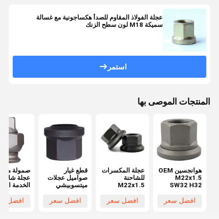
عجلة الفولاذ المقاوم للصدأ هكساجونية مع غسالة
سميكة M18 لون سطح الزنك
استمر
المنتجات الموصى بها
هوانجسين OEM
عجلة المكسرات
قطع غيار
صمولة محور
M22x1.5
للشاحنة
صواميل عجلات
عجلة شاحنة
SW32 H32
M22x1.5
ميتسوبيشي
الخدمة الشا
شاحنة عجلة
فوسو عالية
بمحرك مربع
المكعب قطع
الجودة للبراغي
للمركبات
افضل سعر
افضل سعر
افضل سعر
افضل سع
غيار قابلة
والصواميل
التجارية
للتخصيص
لتبديل العجلات