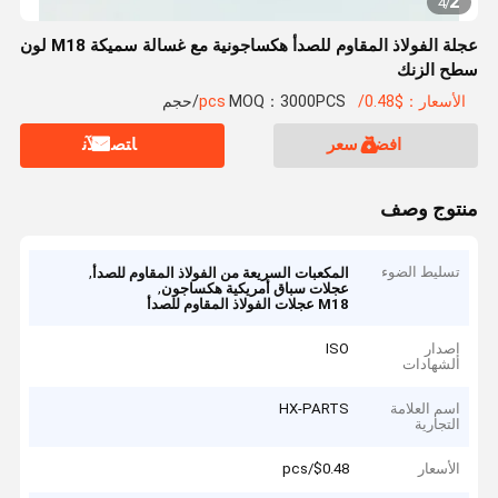
2
4
/
عجلة الفولاذ المقاوم للصدأ هكساجونية مع غسالة سميكة M18 لون
سطح الزنك
الأسعار：$0.48/pcs
MOQ：3000PCS/حجم
افضل سعر
ﺎﺘﺼﻟ ﺍﻶﻧ
منتوج وصف
تسليط الضوء
,
المكعبات السريعة من الفولاذ المقاوم للصدأ
,
عجلات سباق أمريكية هكساجون
M18 عجلات الفولاذ المقاوم للصدأ
إصدار
ISO
الشهادات
اسم العلامة
HX-PARTS
التجارية
الأسعار
$0.48/pcs