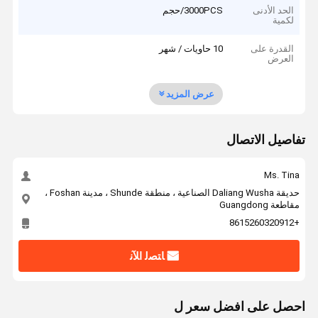
الحد الأدنى
3000PCS/حجم
لكمية
القدرة على
10 حاويات / شهر
العرض
عرض المزيد
تفاصيل الاتصال
Ms. Tina
حديقة Daliang Wusha الصناعية ، منطقة Shunde ، مدينة Foshan ،
مقاطعة Guangdong
+8615260320912
ﺎﺘﺼﻟ ﺍﻶﻧ
احصل على افضل سعر ل