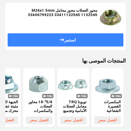
محور العجلات محور محامل M24x1.5mm
33406799223 33411132565 1132565
33411132565
استمر
المنتجات الموصى بها
المكسرات
تويوتا TRQ
5/8"-18 محاور
الجبهة اليمن
القصيرة
محامل العجلات
العجلات
مثبتة عقدة 
الشعاعية
الأمامية وتجميع
والمكسرات
محرك محمل
المكسرات ذاتية
المحور
81833776N
تجمع للفورد
القفل
M25X1.5 مايل
52990 43000
افضل سعر
افضل سعر
افضل سعر
افضل سع
M24X1.5
الجودة محرك
قوة عالية 1.5
2006
10Grade
النصل
مليمتر
2335507