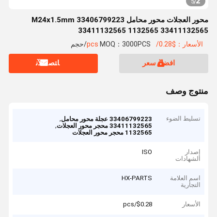
2
5
/
محور العجلات محور محامل M24x1.5mm 33406799223
33411132565 1132565 33411132565
الأسعار：$0.28/pcs
MOQ：3000PCS/حجم
افضل سعر
ﺎﺘﺼﻟ ﺍﻶﻧ
منتوج وصف
تسليط الضوء
,
33406799223 عجلة محور محامل
,
33411132565 محجر محور العجلات
1132565 محجر محور العجلات
إصدار
ISO
الشهادات
اسم العلامة
HX-PARTS
التجارية
الأسعار
$0.28/pcs