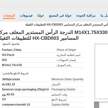
ل بنا
مراقبة الجودة
جولة في المصنع
حولنا
فيديوهات
المنتجات
قوة سحب عالية M14X1.75X330 8.8 10.9 الدرجة الرأس المستدير المغلف مر
المسامير HX-CBD003 للتطبيقات الثقيلة
تفاصيل المنتج:
Foshan, China
Place of Origin:
اسم العلامة التجارية:
HX-Parts
إصدار الشهادات:
ISO
رقم الموديل:
M14x1.75x330
شروط الدفع والشحن:
3000pcs/size
Minimum Order Quantity:
الأسعار:
$1.32/pcs
General cargo packaging 25kg/ctn
Packaging Details:
وقت التسليم:
40-55 يوم
شروط الدفع:
T/T
10 containers/month
Supply Ability: