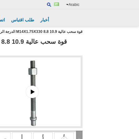
Arabic
أخبار
طلب اقتباس
اتص
قوة سحب عالية M14X1.75X330 8.8 10.9 الدرجة الرأس المستدير المغلف مركز المسامير HX-CBD003 للتطبيقات الثقيلة