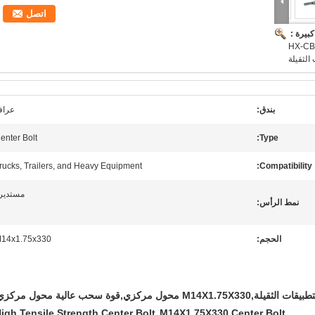
اتصل
بيرة :
لمغلف مركز المسامير HX-CBD003
الثقيلة
بندق:
عراف
enter Bolt
Type:
rucks, Trailers, and Heavy Equipment
Compatibility:
مستدير
نمط الرأس:
الحجم:
14x1.75x330
M14X1.75X330 محول مركزي,قوة سحب عالية محول مركزي
igh Tensile Strength Center Bolt
M14X1.75X330 Center Bolt
,