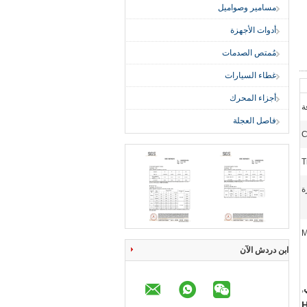
مسامير وصواميل
أدوات الأجهزة
مُمتص الصدمات
غطاء السيارات
أجزاء المحرك
ة
فاصل العجلة
C
T
ة
M
ابن دردش الآن
,
H