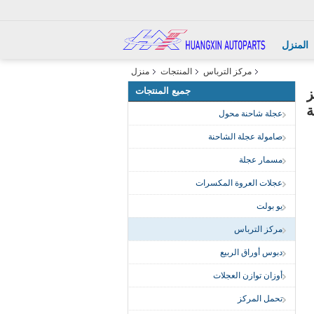
المنزل
مركز الترباس
المنتجات
منزل
جميع المنتجات
كز
عجلة شاحنة محول
صامولة عجلة الشاحنة
مسمار عجلة
عجلات العروة المكسرات
يو بولت
مركز الترباس
دبوس أوراق الربيع
أوزان توازن العجلات
تحمل المركز