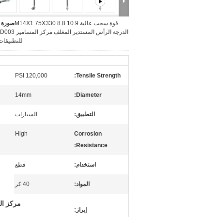
قوة سحب عالية M14X1.75X330 8.8 10.9
صورة ك
الدرجة الرأس المستدير ا
للتطبيقات 
120,000 PSI
Tensile Strength:
14mm
Diameter:
التطبيق:
السيارات
High
Corrosion
Resistance:
استخدام:
قطع
المواد:
40 كر
مركز التطبيقات الثقيلة,
إبراز: