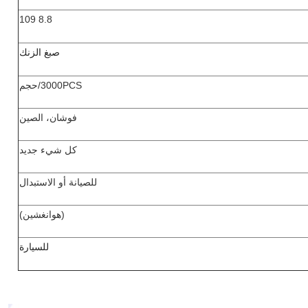
8.8 109
صبغ الزنك
3000PCS/حجم
فوشان، الصين
كل شيء جديد
للصيانة أو الاستبدال
(هوانغشين)
للسيارة