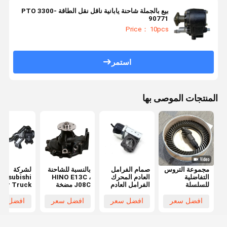
بيع بالجملة شاحنة يابانية ناقل نقل الطاقة PTO 3300-
90771
Price： 10pcs
استمر
المنتجات الموصى بها
مجموعة التروس
صمام الفرامل
بالنسبة للشاحنة
لشركة
التفاضلية
العادم المحرك
HINO E13C ،
Mitsubishi
للسلسلة
الفرامل العادم
J08C مضخة
xer Truck
التفاضلية
الفرامل الهوائي
المياه للمحرك
FV517 ال
للسلسلة
لـ ISUZU 700P
16100-3467
الموازنة
افضل سعر
افضل سعر
افضل سعر
افضل سع
التفاضلية
8-97102372-
161003647
MC095604
للسلسلة
2
16100-E0451
لشركة no
التفاضلية
8971747390
16100E0451
ck Trailer