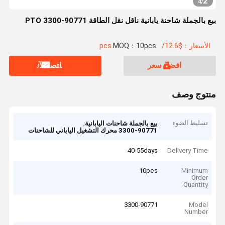
2
4
/
بيع بالجملة شاحنة يابانية ناقل نقل الطاقة PTO 3300-90771
الأسعار：$12.6/pcs
MOQ：10pcs
افضل سعر
ﺎﺘﺼﻟ ﺍﻶﻧ
منتوج وصف
تسليط الضوء
,
بيع بالجملة شاحنات اليابانية
3300-90771 محرك التشغيل الياباني للشاحنات
40-55days
Delivery Time
10pcs
Minimum
Order
Quantity
3300-90771
Model
Number