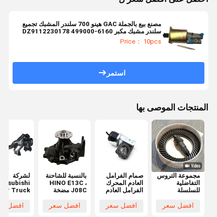
مصنع بيع بالجملة GAC هينو 700 سلندر المشبك تجميع
سلندر مشبك مكبر DZ9112230178 499000-6160
Price： 10pcs
استمر
المنتجات الموصى بها
مجموعة التروس
صمام الفرامل
بالنسبة للشاحنة
لشركة
التفاضلية
العادم المحرك
HINO E13C ،
Mitsubishi
للسلسلة
الفرامل العادم
J08C مضخة
xer Truck
التفاضلية
الفرامل الهوائي
المياه للمحرك
FV517 ال
للسلسلة
لـ ISUZU 700P
16100-3467
الموازنة
افضل سعر
افضل سعر
افضل سعر
افضل سع
التفاضلية
8-97102372-
161003647
MC095604