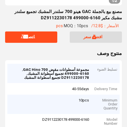
2
5
/
مصنع بيع بالجملة GAC هينو 700 سلندر المشبك تجميع سلندر
مشبك مكبر DZ9112230178 499000-6160
الأسعار：$12.8/pcs
MOQ：10pcs
افضل سعر
ﺎﺘﺼﻟ ﺍﻶﻧ
منتوج وصف
تسليط الضوء
,
مجموعة أسطوانات مقبض GAC Hino 700
,
499000-6160 تجميع أسطوانة المشبك
DZ9112230178 تجميع أسطوانة المشبك
40-55days
Delivery Time
10pcs
Minimum
Order
Quantity
DZ9112230178 499000-6160
Model
Number