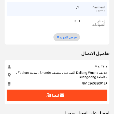
T/T
Payment
Terms
إصدار
ISO
الشهادات
عرض المزيد
تفاصيل الاتصال
Ms. Tina
حديقة Daliang Wusha الصناعية ، منطقة Shunde ، مدينة Foshan ،
مقاطعة Guangdong
+8615260320912
ﺎﺘﺼﻟ ﺍﻶﻧ
احصل على افضل سعر ل