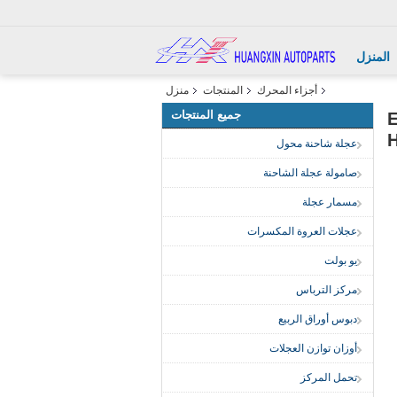
المنزل
أجزاء المحرك
المنتجات
منزل
جميع المنتجات
E005
عجلة شاحنة محول
صامولة عجلة الشاحنة
مسمار عجلة
عجلات العروة المكسرات
يو بولت
مركز الترباس
دبوس أوراق الربيع
أوزان توازن العجلات
تحمل المركز