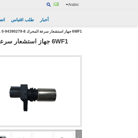
Arabic
أخبار
طلب اقتباس
اتص
6WF1 جهاز استشعار سرعة المحرك 8-94390279-0 89411-E0050 029600-0570 89411-12800 MC885578 للشاحنات HINO/NQR/FVR