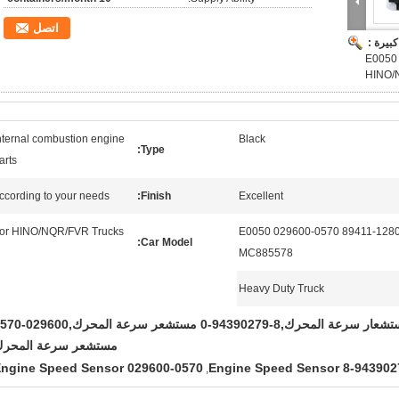
اتصل
بيرة :
94390279-
nternal combustion engine
Black
Type:
arts
ccording to your needs
Finish:
Excellent
or HINO/NQR/FVR Trucks
8-94390279-0 89411-E0050 029600-0570 89411-12
Car Model:
MC885578
Heavy Duty Truck
89411-12800 جهاز استشعار سرعة المحرك,8-94390279-0 مستشعر سرع
مستشعر سرعة المحر
029600-0570 Engine Speed Sensor
8-94390279-0 Engine Sp
,