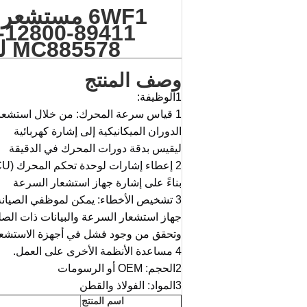
1-12800
MC885578 للشاحنات HINO//NQR/FVR
وصف المنتج
1الوظيفة:
1 قياس سرعة المحرك: من خلال استشعار 
الدوران الميكانيكية إلى إشارة كهربائية
ليقيس بدقة دورات المحرك في الدقيقة
2 إعطاء إشارات لوحدة تحكم المحرك (ECU): وحدة تحكم المحرك تحكم بدقة كمية الحقن ، زاوية التشغيل ، الخ.
بناءً على إشارة جهاز استشعار السرعة
3 تشخيص الأخطاء: يمكن لموظفي الصيانة
جهاز استشعار السرعة والبيانات ذات الصل
وتحقق من وجود فشل في أجهزة الاستشعار، 
4 مساعدة الأنظمة الأخرى على العمل.
2الحجم: OEM أو الرسومات
3المواد: الفولاذ والقطن
اسم المنتج