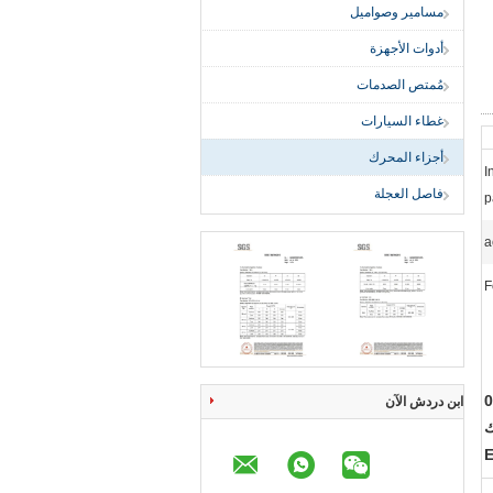
مسامير وصواميل
أدوات الأجهزة
مُمتص الصدمات
غطاء السيارات
أجزاء المحرك
I
فاصل العجلة
p
a
F
ة المحرك,029600-0570
ابن دردش الآن
ك