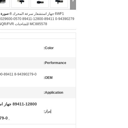
6WF1 جهاز استشعار سرعة المحرك 8-
صورة ك
0 89411-E0050 029600-0570 89411-12800
MC885578 للشاحنات HINO/NQR/FVR
Color:
Performance:
800
OEM:
Application:
إبراز:
eed Sensor
,