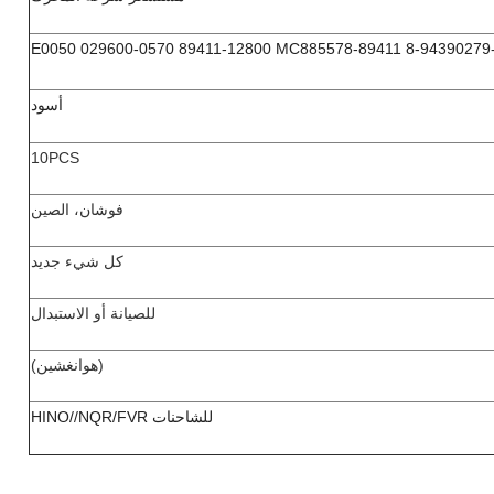
8-94390279-0 89411-E0050 029600-0570 89411-12800 M
أسود
10PCS
فوشان، الصين
كل شيء جديد
للصيانة أو الاستبدال
(هوانغشين)
للشاحنات HINO//NQR/FVR