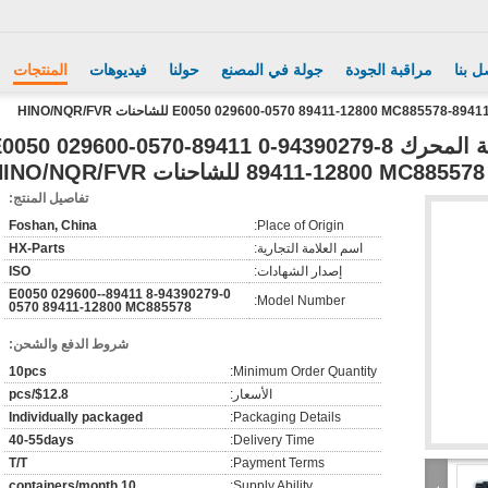
ل بنا
مراقبة الجودة
جولة في المصنع
حولنا
فيديوهات
المنتجات
6WF1 جهاز استشعار سرعة المحرك 8-94390279-0 89411-0 029600-0570
89411-12800 MC885578 للشاحنات HINO/NQR/FVR
تفاصيل المنتج:
Foshan, China
Place of Origin:
اسم العلامة التجارية:
HX-Parts
إصدار الشهادات:
ISO
8-94390279-0 89411-E0050 029600-
Model Number:
0570 89411-12800 MC885578
شروط الدفع والشحن:
10pcs
Minimum Order Quantity:
الأسعار:
$12.8/pcs
Individually packaged
Packaging Details:
40-55days
Delivery Time:
T/T
Payment Terms:
10 containers/month
Supply Ability: