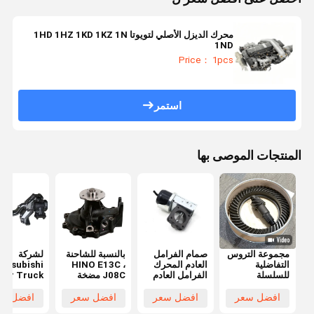
محرك الديزل الأصلي لتويوتا 1HD 1HZ 1KD 1KZ 1N
1ND
Price： 1pcs
استمر
المنتجات الموصى بها
مجموعة التروس
صمام الفرامل
بالنسبة للشاحنة
لشركة
التفاضلية
العادم المحرك
HINO E13C ،
Mitsubishi
للسلسلة
الفرامل العادم
J08C مضخة
xer Truck
التفاضلية
الفرامل الهوائي
المياه للمحرك
FV517 ال
للسلسلة
لـ ISUZU 700P
16100-3467
الموازنة
افضل سعر
افضل سعر
افضل سعر
افضل سع
التفاضلية
8-97102372-
161003647
MC095604