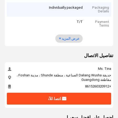
Individually packaged
Packaging
Details
T/T
Payment
Terms
عرض المزيد
تفاصيل الاتصال
Ms. Tina
حديقة Daliang Wusha الصناعية ، منطقة Shunde ، مدينة Foshan ،
مقاطعة Guangdong
+8615260320912
ﺎﺘﺼﻟ ﺍﻶﻧ
احصل على افضل سعر ل