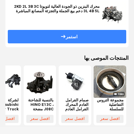
محرك البنزين ذو الجودة العالية لتويوتا 2KD 2L 3B 3C
3L 4B 5L دعم بيع الجملة والتجزئة المصانع المباشرة
استمر
المنتجات الموصى بها
مجموعة التروس
صمام الفرامل
بالنسبة للشاحنة
لشركة
التفاضلية
العادم المحرك
HINO E13C ،
Mitsubishi
للسلسلة
الفرامل العادم
J08C مضخة
xer Truck
التفاضلية
الفرامل الهوائي
المياه للمحرك
FV517 ال
للسلسلة
لـ ISUZU 700P
16100-3467
الموازنة
افضل سعر
افضل سعر
افضل سعر
افضل سع
التفاضلية
8-97102372-
161003647
MC095604
للسلسلة
2
16100-E0451
لشركة no
التفاضلية
8971747390
16100E0451
ck Trailer