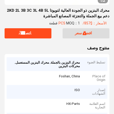
2
5
/
محرك البنزين ذو الجودة العالية لتويوتا 2KD 2L 3B 3C 3L 4B 5L
دعم بيع الجملة والتجزئة المصانع المباشرة
الأسعار：$857/PCS
MOQ：1 قطعة
افضل سعر
ﺎﺘﺼﻟ ﺍﻶﻧ
منتوج وصف
تسليط الضوء
,
,
محرك البنزين بالجملة
محرك البنزين المستعمل
محركات البنزين
Foshan, China
Place of
Origin
إصدار
ISO
الشهادات
اسم العلامة
HX-Parts
التجارية