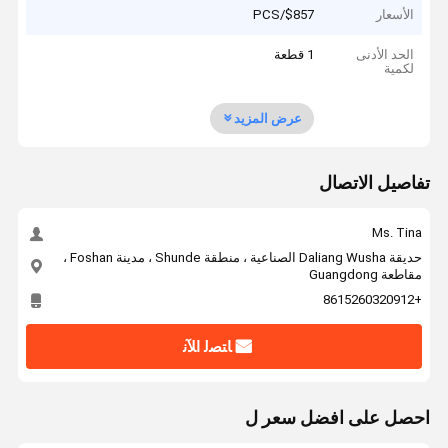
الأسعار
$857/PCS
الحد الأدنى
1 قطعة
لكمية
عرض المزيد
تفاصيل الاتصال
Ms. Tina
حديقة Daliang Wusha الصناعية ، منطقة Shunde ، مدينة Foshan ،
مقاطعة Guangdong
+8615260320912
ﺎﺘﺼﻟ ﺍﻶﻧ
احصل على افضل سعر ل