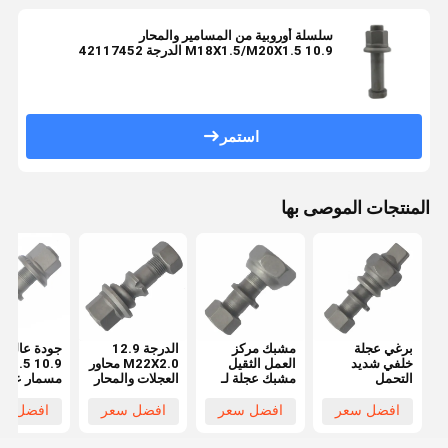
سلسلة أوروبية من المسامير والمحار
M18X1.5/M20X1.5 10.9 الدرجة 42117452
3814011271
استمر
المنتجات الموصى بها
برغي عجلة
مشبك مركز
الدرجة 12.9
جودة عالية 
خلفي شديد
العمل الثقيل
M22X2.0 محاور
M22X1.5
التحمل
مشبك عجلة لـ
العجلات والمحار
مسمار عجلة
M20x1.5 لـ
Hino FF / MA
شاحنة BPW
لشاحن
Hino FF/MA
الأمامية
OEM0329613170
OEM
افضل سعر
افضل سعر
افضل سعر
افضل سع
برغي محور
M20x1.5
أجزاء العجلات
29623170
لشاحنة Hino
الأساسية
29623150