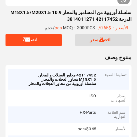
2
7
/
سلسلة أوروبية من المسامير والمحار M18X1.5/M20X1.5 10.9
الدرجة 42117452 3814011271
الأسعار：$0.65/pcs
MOQ：3000PCS/حجم
افضل سعر
ﺎﺘﺼﻟ ﺍﻶﻧ
منتوج وصف
تسليط الضوء
,
42117452 محاور العجلات والمحار
,
M18X1.5 محاور العجلات والمحار
سلسلة أوروبية من محاور العجلات والمحار
إصدار
ISO
الشهادات
اسم العلامة
HX-Parts
التجارية
الأسعار
$0.65/pcs