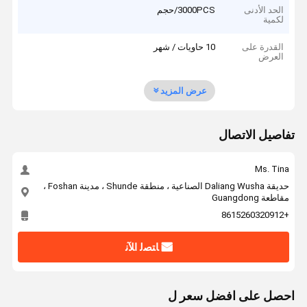
الحد الأدنى
3000PCS/حجم
لكمية
القدرة على
10 حاويات / شهر
العرض
عرض المزيد
تفاصيل الاتصال
Ms. Tina
حديقة Daliang Wusha الصناعية ، منطقة Shunde ، مدينة Foshan ،
مقاطعة Guangdong
+8615260320912
ﺎﺘﺼﻟ ﺍﻶﻧ
احصل على افضل سعر ل