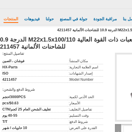
ل بنا
مراقبة الجودة
جولة في المصنع
حولنا
فيديوهات
المنتجات
محاور العجلات والمكعبات ذات القوة العالية x100/110
للشاحنات الألمانية 4211457
تفاصيل المنتج:
مكان المنشأ:
فوشان ، الصين
اسم العلامة التجارية:
HX-Parts
إصدار الشهادات:
ISO
4211457
Model Number:
شروط الدفع والشحن:
الحد الأدنى لكمية:
3000PCS/حجم
الأسعار:
$0.63/pcs
تفاصيل التغليف:
تغليف الشحن العام 25 كجم/CTN
وقت التسليم:
40-55 يوم
شروط الدفع:
T/T
القدرة على العرض:
10 حاويات / شهر