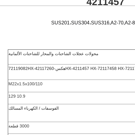
4211457
محولات عجلات الشاحنات والمحار للشاحنات الألمانية
7211
HX-4211457 HX-72117458 HX-
هكس-
HX-42117260
72119082
M22x1.5x100/110
10.9 129
الفوسفات / الكهرباء المسالك
3000 قطعة