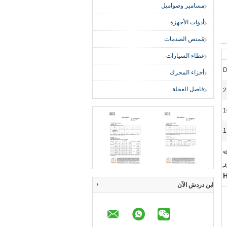
مسامير وصواميل
أدوات الأجهزة
مُمتص الصدمات
غطاء السيارات
D
أجزاء المحرك
فاصل العجلة
1
1
ور عجلات
ر
ابن دردش الآن