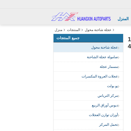
المنزل
عجلة شاحنة محول
المنتجات
منزل
جميع المنتجات
M22x1.5 الدرجة 10.9
عجلة شاحنة محول
صامولة عجلة الشاحنة
مسمار عجلة
عجلات العروة المكسرات
يو بولت
مركز الترباس
دبوس أوراق الربيع
أوزان توازن العجلات
تحمل المركز