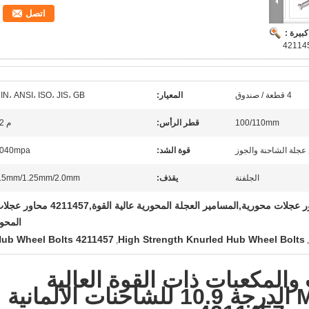
اتصل
بيرة :
4 قطعة / صندوق
المعيار:
IN، ANSI، ISO، JIS، GB
100/110mm
قطر الرأس:
م 22
عجلة الشاحنة والجوز
قوة الشد:
040mpa
الجلفنة
يقذف:
.5mm/1.25mm/2.0mm
M22x1.5x100/110 محاور عجلات محورية,المسامير العجلة المحورية عالية القوة,4211457 محا
المحو
4211457 Hub Wheel Bolts
High Strength Knurled Hub Wheel Bolts
,
,
والمكعبات ذات القوة العالية
M22x1.5x100/110 الدرجة 10.9 للشاحنات الألمانية