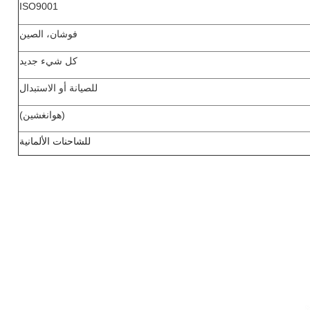
ISO9001
فوشان، الصين
كل شيء جديد
للصيانة أو الاستبدال
(هوانغشين)
للشاحنات الألمانية