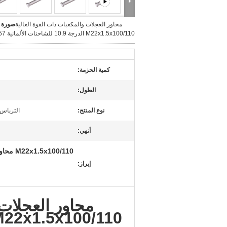
محاور العجلات والمكعبات ذات القوة العالية
صورة ك
M22x1.5x100/110 الدرجة 10.9 للشاحنات الألمانية 4211457
كمية الحزمة:
الطول:
نوع المنتج:
الترباس 
أنهي:
إبراز:
محاور العجلات 