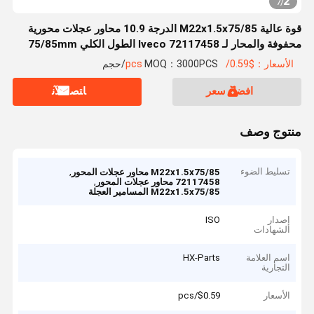
2
7
/
قوة عالية M22x1.5x75/85 الدرجة 10.9 محاور عجلات محورية
محفوفة والمحار لـ Iveco 72117458 الطول الكلي 75/85mm
تخصيص
الأسعار：$0.59/pcs
MOQ：3000PCS/حجم
افضل سعر
ﺎﺘﺼﻟ ﺍﻶﻧ
منتوج وصف
تسليط الضوء
,
M22x1.5x75/85 محاور عجلات المحور
,
72117458 محاور عجلات المحور
M22x1.5x75/85 المسامير العجلة
إصدار
ISO
الشهادات
اسم العلامة
HX-Parts
التجارية
الأسعار
$0.59/pcs