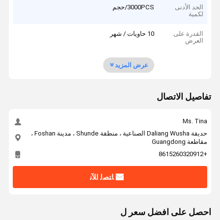
الحد الأدنى
3000PCS/حجم
لكمية
القدرة على
10 حاويات / شهر
العرض
عرض المزيد
تفاصيل الاتصال
Ms. Tina
حديقة Daliang Wusha الصناعية ، منطقة Shunde ، مدينة Foshan ،
مقاطعة Guangdong
+8615260320912
ﺎﺘﺼﻟ ﺍﻶﻧ
احصل على افضل سعر ل