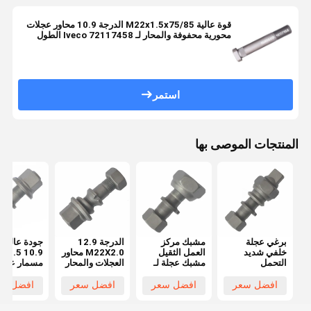
قوة عالية M22x1.5x75/85 الدرجة 10.9 محاور عجلات
محورية محفوفة والمحار لـ Iveco 72117458 الطول
الكلي 75/85mm تخصيص
استمر
المنتجات الموصى بها
برغي عجلة
مشبك مركز
الدرجة 12.9
جودة عالية 
خلفي شديد
العمل الثقيل
M22X2.0 محاور
M22X1.5
التحمل
مشبك عجلة لـ
العجلات والمحار
مسمار عجلة
M20x1.5 لـ
Hino FF / MA
شاحنة BPW
لشاحن
Hino FF/MA
الأمامية
OEM0329613170
OEM
افضل سعر
افضل سعر
افضل سعر
افضل سع
برغي محور
M20x1.5
أجزاء العجلات
29623170
لشاحنة Hino
الأساسية
29623150