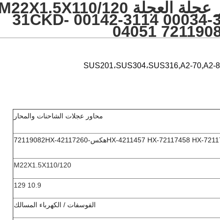
محرك متوافق محور عجلة العجلة M22X1.5X110/120
الدرجة 10.9 3114-00034 3114-00142 31CKD-
04051 721190
محاور عجلات الشاحنات والمحار
7211
HX-4211457 HX-72117458 HX-
هكس-
HX-42117260
72119082
M22X1.5X110/120
10.9 129
الفوسفات / الكهرباء المسالك