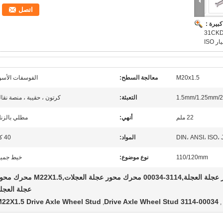
اتصل
بيرة :
ور العجلات 3114-00034 3114-00142 31CKD-
M20x1.5
معالجة السطح:
الفوسفات الأسو
1.5mm/1.25mm/
التعبئة:
كرتون ، حقيبة ، منصة نقال
22 ملم
أنهي:
مطلي بالزن
DIN، ANSI، ISO، 
المواد:
40 كر
110/120mm
نوع موضوع:
خيط جمي
الدرجة 10.9 محرك محور عجلة العجلة,3114-00034 محرك محور عجلة العجلات,M22X1.5 م
عجلة العجل
22X1.5 Drive Axle Wheel Stud
3114-00034 Drive Axle Wheel Stud
,
,