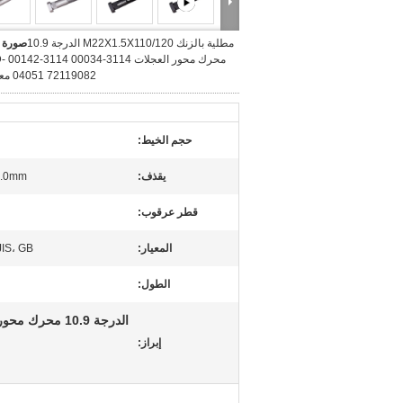
مطلية بالزنك M22X1.5X110/120 الدرجة 10.9
صورة ك
محرك مح
04051 72119082 معيار ISO
حجم الخيط:
يقذف:
2.0mm
قطر عرقوب:
المعيار:
JIS، GB
الطول:
إبراز: