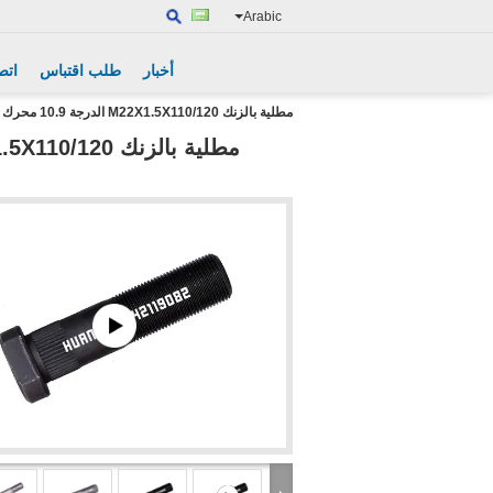
Arabic
أخبار
طلب اقتباس
اتص
مطلية بالزنك M22X1.5X110/120 الدرجة 10.9 محرك محور العجلات 3114-00034 3114-00142 31CKD-04051 72119082 معيار ISO