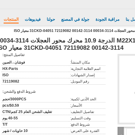
ل بنا
مراقبة الجودة
جولة في المصنع
حولنا
فيديوهات
المنتجات
مطلية بالزنك M22X1.5X110/120 الدرجة 10.9 محرك محور العجل
3114-00142 31CKD-04051 72119082 معيار ISO
تفاصيل المنتج:
مكان المنشأ:
فوشان ، الصين
اسم العلامة التجارية:
HX-Parts
إصدار الشهادات:
ISO
رقم الموديل:
72119082
شروط الدفع والشحن:
الحد الأدنى لكمية:
3000PCS/حجم
الأسعار:
$0.59/pcs
تفاصيل التغليف:
تغليف الشحن العام 25 كجم/CTN
وقت التسليم:
40-55 يوم
شروط الدفع:
T/T
القدرة على العرض:
10 حاويات / شهر