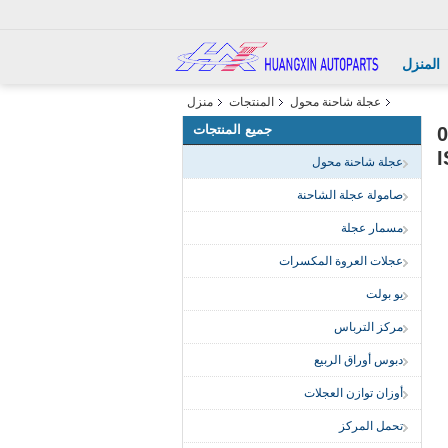
المنزل
عجلة شاحنة محول
المنتجات
منزل
جميع المنتجات
ات 3114-00034
عجلة شاحنة محول
صامولة عجلة الشاحنة
مسمار عجلة
عجلات العروة المكسرات
يو بولت
مركز الترباس
دبوس أوراق الربيع
أوزان توازن العجلات
تحمل المركز