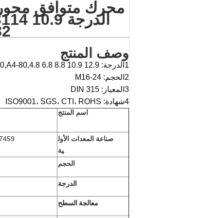
82
وصف المنتج
1الدرجة: SUS201،SUS304،SUS316,A2-70,A2-80,A4-80,4.8 6.8 8.8 10.9 12.9
2الحجم: M16-24
3المعيار: DIN 315
4شهادة: ISO9001، SGS، CTI، ROHS
اسم المنتج
صناعة المعدات الأول
7459
ية
الحجم
الدرجة
معالجة السطح