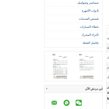
مسامير وصواميل
أدوات الأجهزة
مُمتص الصدمات
غطاء السيارات
أجزاء المحرك
د
فاصل العجلة
ة
ك
ل
حرك محور
ابن دردش الآن
ة
M