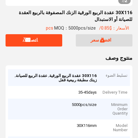
2
7
/
30X116 عقدة الربيع الورقية الزنك المصفوفة بالربيع العقدة
للصيانة أو الاستبدال
الأسعار：$0.85/pcs
MOQ：5000pcs/size
افضل سعر
ﺎﺘﺼﻟ ﺍﻶﻧ
منتوج وصف
تسليط الضوء
,
,
30X116 عقدة الربيع الورقية
عقدة الربيع للصيانة
زينك مطبقة ربيعية قفل
35-45days
Delivery Time
5000pcs/size
Minimum
Order
Quantity
30X116mm
Model
Number