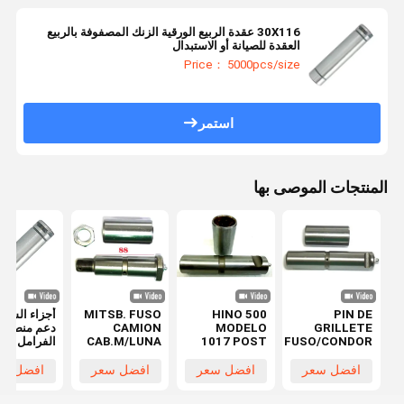
30X116 عقدة الربيع الورقية الزنك المصفوفة بالربيع
العقدة للصيانة أو الاستبدال
Price： 5000pcs/size
استمر
المنتجات الموصى بها
PIN DE
HINO 500
MITSB. FUSO
أجزاء الشاح
GRILLETE
MODELO
CAMION
دعم منصة
FUSO/CONDOR
1017 POST
CAB.M/LUNA
الفرامل دب
عقدة الربيع 28
شاحنة ثقيلة
PIN دبوس
نقل السيار
× 130 لـ HINO
للخدمات الثقيلة
الربيع Ø28x88
أجزاء الشاح
افضل سعر
افضل سعر
افضل سعر
افضل سع
MC420079
عقدة الربيع
48423-E0060
نقل المحور
48423-1320
الورقية عقدة
48423-E0120
العاطل