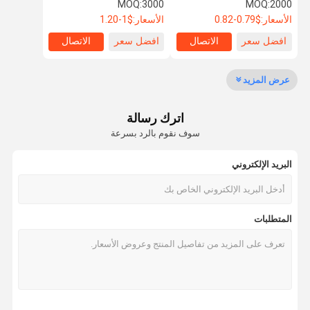
محور لشاحنة Iveco
MOQ:
3000
MOQ:
2000
الأسعار:
$0.79-0.82
الأسعار:
$1-1.20
جولة في
مراقبة الجودة
اتصل بنا
أخبار
افضل سعر
الاتصال
افضل سعر
الاتصال
المصنع
عرض المزيد
اترك رسالة
اطلب اقتباس
سوف نقوم بالرد بسرعة
البريد الإلكتروني
عجلة شاحنة محول
صامولة عجلة الشاحنة
المتطلبات
مسمار عجلة
عجلات العروة المكسرات
يو بولت