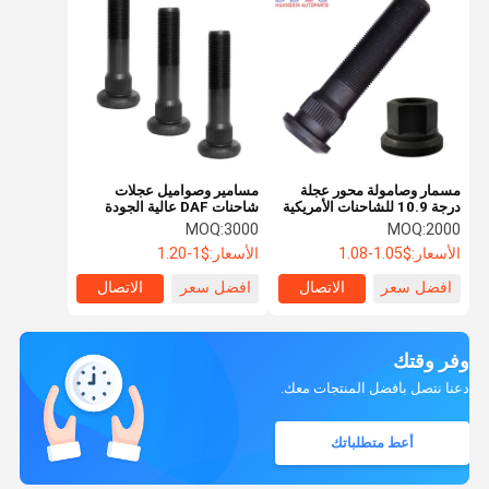
مسمار وصامولة محور عجلة
مسامير وصواميل عجلات
درجة 10.9 للشاحنات الأمريكية
شاحنات DAF عالية الجودة
MOQ:
3000
MOQ:
2000
الأسعار:
$1.05-1.08
الأسعار:
$1-1.20
افضل سعر
الاتصال
افضل سعر
الاتصال
وفر وقتك
دعنا نتصل بأفضل المنتجات معك.
أعط متطلباتك