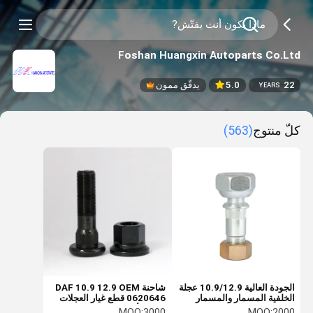
Foshan Huangxin Autoparts Co.Ltd
22
5.0
يدقّق ممون
YEARS
كلّ منتوج
(563)
الجودة العالية 10.9/12.9 عجلة
شاحنة DAF 10.9 12.9 OEM
الخلفية المسمار والمسمار
0620646 قطع غيار العجلات
TXD HX-ISU004R
عالية الأداء العجلات العجلات
MOQ:
3000
MOQ:
2000