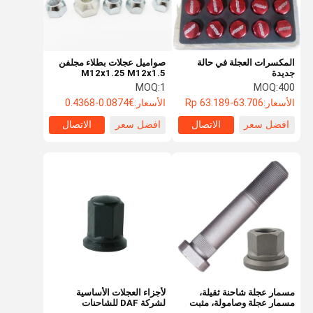
المكسرات العجلة في حالة
صواميل عجلات بطلاء مجلفن
جديدة
M12x1.25 M12x1.5
M14x1.5 M14x1.25 فئة 4.8
MOQ:
1
MOQ:
400
و 6.8 طلاء زنك أبيض-أزرق أو
الأسعار:
Rp 63.189-63.706
الأسعار:
€0.0874-0.4368
أسود
افضل سعر
الاتصال
افضل سعر
الاتصال
المنزل
المنتجات
فيديوهات
حولنا
مسمار عجلة شاحنة ثقيلة،
لأجزاء العجلات الأساسية
مسمار عجلة وصامولة، مثبت
لشركة DAF للشاحنات