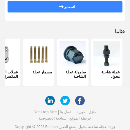
مركز الترباس
استمر
دبوس أوراق الربيع
أوزان توازن العجلات
فئاتنا
تحمل المركز
مسامير وصواميل
أدوات الأجهزة
عجلة شاحنة
صامولة عجلة
مسمار عجلة
عجلات العرو
مُمتص الصدمات
محول
الشاحنة
المكسرات
غطاء السيارات
أجزاء المحرك
فاصل العجلة
منزل
حول نا
اتصل بنا
Desktop Site
خريطة الموقع
سياسة الخصوصية
جودة
عجلة شاحنة محول
مصنع الصين.Copyright © 2026 Foshan