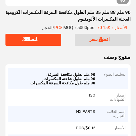
2
8
/
90 ملم 88 ملم 35 ملم الطول مكافحة السرقة المكسرات الكرومية
العجلة المكسرات الألومنيوم
الأسعار：$0.15/PCS
MOQ：5000pcs/الحجم
افضل سعر
ﺎﺘﺼﻟ ﺍﻶﻧ
منتوج وصف
تسليط الضوء
,
90 ملم بطول مكافحة السرقة
,
90 ملم بطول شاحنة المكسرات
88 ملم طول مكافحة السرقة المكسرات
إصدار
ISO
الشهادات
اسم العلامة
HX-PARTS
التجارية
الأسعار
$0.15/PCS