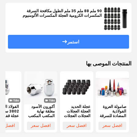
90 ملم 88 ملم 35 ملم الطول مكافحة السرقة
المكسرات الكرومية العجلة المكسرات الألومنيوم
استمر
المنتجات الموصى بها
صامولة العروة
عجلة الحديد
أكورون الأسود
الفولاذ الفض
الفولاذية
العجلة العجلات
مغلقة نهاية
3802 سيار
المضادة للسرقة
العجلات العجلات
المكعب المكعب
عجلة قفل
العالمية لعجلات
العجلات العجلات
M12x1.5 خيط
المكسرات
السيارات
العجلات العجلات
3/4 " هيكس
مجموعة مكا
افضل سعر
افضل سعر
افضل سعر
افضل سع
المعدلة الملونة
1.38" ارتفاع
السرقة
0.9 " واسعة
المكسرات