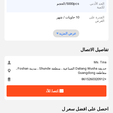
الحد الأدنى
5000pcs/الحجم
لكمية
القدرة على
10 حاويات / شهر
العرض
عرض المزيد
تفاصيل الاتصال
Ms. Tina
حديقة Daliang Wusha الصناعية ، منطقة Shunde ، مدينة Foshan ،
مقاطعة Guangdong
+8615260320912
ﺎﺘﺼﻟ ﺍﻶﻧ
احصل على افضل سعر ل