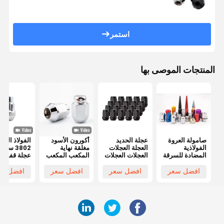
استمر
المنتجات الموصى بها
صامولة العروة
عجلة الحديد
أكورون الأسود
الفولاذ الفض
الفولاذية
العجلة العجلات
مغلقة نهاية
3802 سيار
المضادة للسرقة
العجلات العجلات
المكعب المكعب
عجلة قفل
العالمية لعجلات
العجلات العجلات
M12x1.5 خيط
المكسرات
السيارات
العجلات العجلات
3/4 " هيكس
مجموعة مكا
افضل سعر
افضل سعر
افضل سعر
افضل سع
المعدلة الملونة
1.38" ارتفاع
السرقة
0.9 " واسعة
المكسرات
للعجلات بعد
السوق
درجة لهيوند
2018