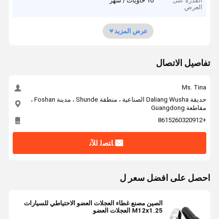
القدرة على
10 حاويات / شهر
العرض
عرض المزيد
تفاصيل الاتصال
Ms. Tina
حديقة Daliang Wusha الصناعية ، منطقة Shunde ، مدينة Foshan ،
مقاطعة Guangdong
+8615260320912
ﺎﺘﺼﻟ ﺍﻶﻧ
احصل على افضل سعر ل
الصين مصنع غطاء العجلات العضو الاحتياطي للسيارات
M12x1.25 العجلات العضو