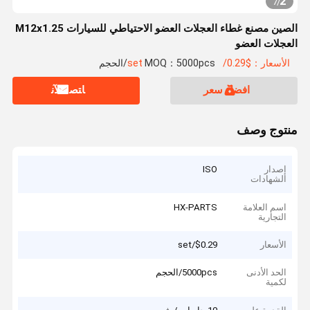
2
7
/
الصين مصنع غطاء العجلات العضو الاحتياطي للسيارات M12x1.25
العجلات العضو
الأسعار：$0.29/set
MOQ：5000pcs/الحجم
افضل سعر
ﺎﺘﺼﻟ ﺍﻶﻧ
منتوج وصف
إصدار
ISO
الشهادات
اسم العلامة
HX-PARTS
التجارية
الأسعار
$0.29/set
الحد الأدنى
5000pcs/الحجم
لكمية