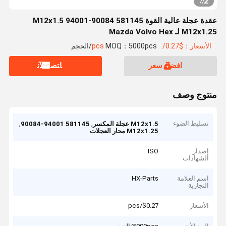
2
7
/
عقدة عجلة عالية القوة 581145 90084-94001 M12x1.5
M12x1.25 لـ Mazda Volvo Hex
الأسعار：$0.27/pcs
MOQ：5000pcs/الحجم
افضل سعر
ﺎﺘﺼﻟ ﺍﻶﻧ
منتوج وصف
تسليط الضوء
,
,
M12x1.5 عجلة المكسر
581145 90084-94001
M12x1.25 محار العجلات
إصدار
ISO
الشهادات
اسم العلامة
HX-Parts
التجارية
الأسعار
$0.27/pcs