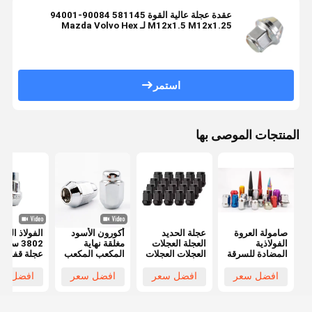
عقدة عجلة عالية القوة 581145 90084-94001
M12x1.5 M12x1.25 لـ Mazda Volvo Hex
استمر
المنتجات الموصى بها
صامولة العروة
عجلة الحديد
أكورون الأسود
الفولاذ الفض
الفولاذية
العجلة العجلات
مغلقة نهاية
3802 سيار
المضادة للسرقة
العجلات العجلات
المكعب المكعب
عجلة قفل
العالمية لعجلات
العجلات العجلات
M12x1.5 خيط
المكسرات
السيارات
العجلات العجلات
3/4 " هيكس
مجموعة مكا
افضل سعر
افضل سعر
افضل سعر
افضل سع
المعدلة الملونة
1.38" ارتفاع
السرقة
0.9 " واسعة
المكسرات
للعجلات بعد