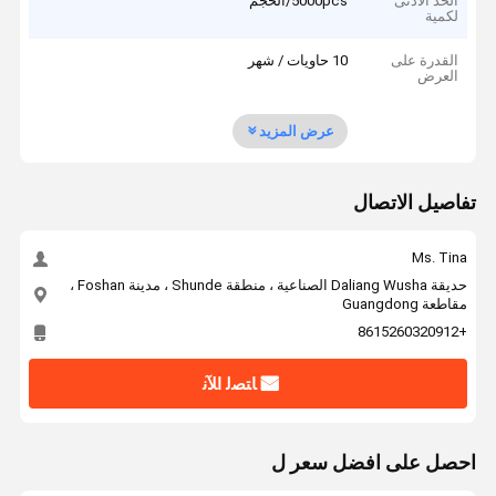
الحد الأدنى
5000pcs/الحجم
لكمية
القدرة على
10 حاويات / شهر
العرض
عرض المزيد
تفاصيل الاتصال
Ms. Tina
حديقة Daliang Wusha الصناعية ، منطقة Shunde ، مدينة Foshan ،
مقاطعة Guangdong
+8615260320912
ﺎﺘﺼﻟ ﺍﻶﻧ
احصل على افضل سعر ل